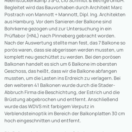
Reemstückenkamp 3 a-d, c/o Schmidt & Bethge GmbH.
Begleitet wird das Bauvorhaben durch Architekt Marc
Postrach von Mannott + Mannott, Dipl. Ing. Architekten
aus Hamburg. Vor dem Sanieren der Balkone sind
Bohrkerne gezogen und zur Untersuchung in ein
Prüflabor (HNL) nach Pinneberg gebracht worden.
Nach der Auswertung stellte man fest, das 7 Balkone so
porös waren, dass sie abgerissen werden mussten, um
komplett neu geschüttet zu werden. Bei den porösen
Balkonen handelt es sich um 6 Balkone im obersten
Geschoss, das heißt, dass wir die Balkone abfangen
mussten, um die Lasten ins Erdreich zu verlagern. Bei
den weiteren 41 Balkonen wurde durch die Stader-
Abbruch Firma die Beschichtung, der Estrich und die
Brüstung abgebrochen und entfernt. Anschließend
wurde das WDVS mit farbigem Verputz in
Verblendsteinoptik im Bereich der Balkonplatten 30 cm
hoch eingeschnitten und entfernt.