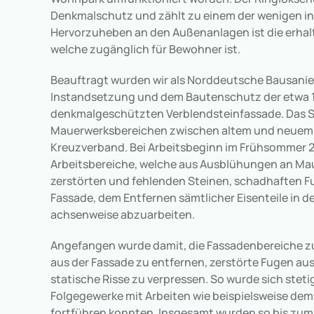
Denkmalschutz und zählt zu einem der wenigen in 
Hervorzuheben an den Außenanlagen ist die erhal
welche zugänglich für Bewohner ist.
Beauftragt wurden wir als Norddeutsche Bausanie
Instandsetzung und dem Bautenschutz der etwa 1.
denkmalgeschützten Verblendsteinfassade. Das St
Mauerwerksbereichen zwischen altem und neuem R
Kreuzverband. Bei Arbeitsbeginn im Frühsommer 
Arbeitsbereiche, welche aus Ausblühungen an Mau
zerstörten und fehlenden Steinen, schadhaften Fug
Fassade, dem Entfernen sämtlicher Eisenteile in 
achsenweise abzuarbeiten.
Angefangen wurde damit, die Fassadenbereiche 
aus der Fassade zu entfernen, zerstörte Fugen a
statische Risse zu verpressen. So wurde sich stet
Folgegewerke mit Arbeiten wie beispielsweise de
fortführen konnten. Insgesamt wurden so bis zu