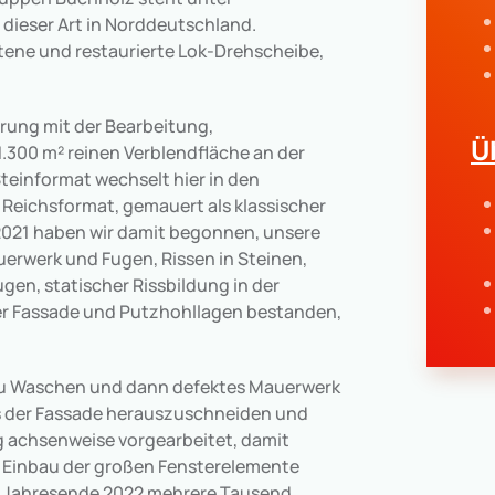
dieser Art in Norddeutschland.
tene und restaurierte Lok-Drehscheibe,
rung mit der Bearbeitung,
Ü
300 m² reinen Verblendfläche an der
einformat wechselt hier in den
eichsformat, gemauert als klassischer
2021 haben wir damit begonnen, unsere
erwerk und Fugen, Rissen in Steinen,
en, statischer Rissbildung in der
der Fassade und Putzhohllagen bestanden,
zu Waschen und dann defektes Mauerwerk
us der Fassade herauszuschneiden und
ig achsenweise vorgearbeitet, damit
m Einbau der großen Fensterelemente
m Jahresende 2022 mehrere Tausend