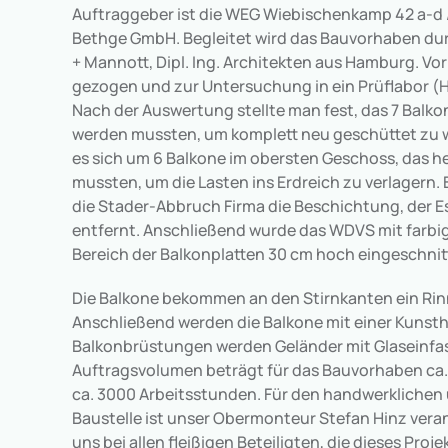
Auftraggeber ist die WEG Wiebischenkamp 42 a-d 
Bethge GmbH. Begleitet wird das Bauvorhaben du
+ Mannott, Dipl. Ing. Architekten aus Hamburg. Vo
gezogen und zur Untersuchung in ein Prüflabor (
Nach der Auswertung stellte man fest, das 7 Balko
werden mussten, um komplett neu geschüttet zu 
es sich um 6 Balkone im obersten Geschoss, das he
mussten, um die Lasten ins Erdreich zu verlagern.
die Stader-Abbruch Firma die Beschichtung, der 
entfernt. Anschließend wurde das WDVS mit farbig
Bereich der Balkonplatten 30 cm hoch eingeschnit
Die Balkone bekommen an den Stirnkanten ein Ri
Anschließend werden die Balkone mit einer Kunsth
Balkonbrüstungen werden Geländer mit Glaseinfas
Auftragsvolumen beträgt für das Bauvorhaben ca. 
ca. 3000 Arbeitsstunden. Für den handwerklichen 
Baustelle ist unser Obermonteur Stefan Hinz vera
uns bei allen fleißigen Beteiligten, die dieses Proj