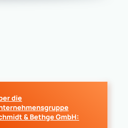
ber die
nternehmensgruppe
chmidt & Bethge GmbH: