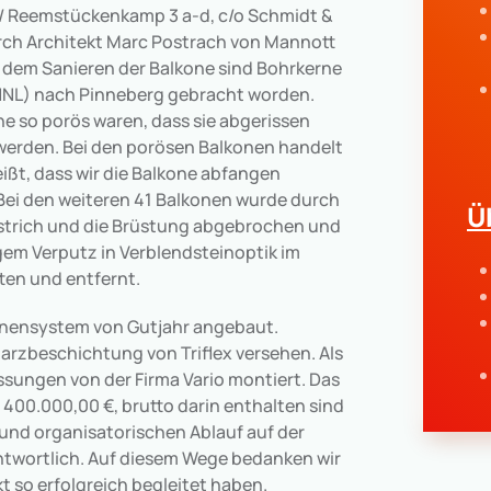
/ Reemstückenkamp 3 a-d, c/o Schmidt &
rch Architekt Marc Postrach von Mannott
r dem Sanieren der Balkone sind Bohrkerne
HNL) nach Pinneberg gebracht worden.
ne so porös waren, dass sie abgerissen
werden. Bei den porösen Balkonen handelt
ißt, dass wir die Balkone abfangen
 Bei den weiteren 41 Balkonen wurde durch
Ü
Estrich und die Brüstung abgebrochen und
em Verputz in Verblendsteinoptik im
ten und entfernt.
nnensystem von Gutjahr angebaut.
arzbeschichtung von Triflex versehen. Als
sungen von der Firma Vario montiert. Das
400.000,00 €, brutto darin enthalten sind
und organisatorischen Ablauf auf der
ntwortlich. Auf diesem Wege bedanken wir
ekt so erfolgreich begleitet haben.